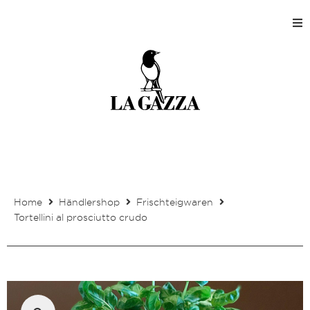
Home
Shops
Produktion
Unternehmen
Home
Händlershop
Frischteigwaren
Kontakt
Tortellini al prosciutto crudo
Mein Kundenkonto