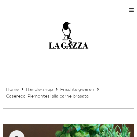
Home
Shops
Produktion
Unternehmen
Home
Händlershop
Frischteigwaren
Kontakt
Caserecci Piemontesi alla carne brasata
Mein Kundenkonto