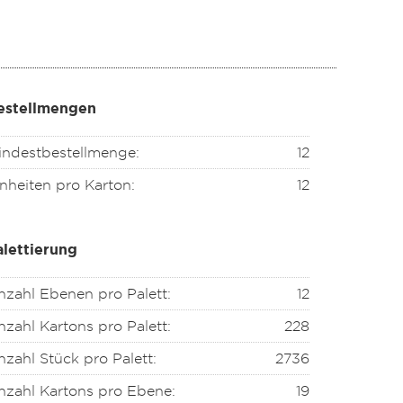
estellmengen
indestbestellmenge:
12
nheiten pro Karton:
12
alettierung
nzahl Ebenen pro Palett:
12
zahl Kartons pro Palett:
228
zahl Stück pro Palett:
2736
nzahl Kartons pro Ebene:
19