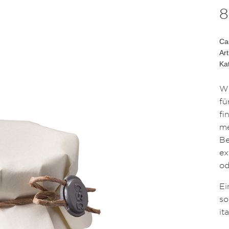
8
Ca
Ar
Ka
Wi
fü
fi
me
Be
ex
od
Ei
so
it