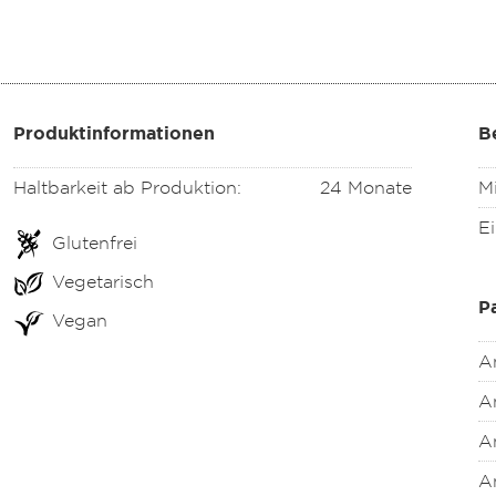
Produktinformationen
B
Haltbarkeit ab Produktion:
24 Monate
M
Ei
Glutenfrei
Vegetarisch
P
Vegan
A
An
An
A