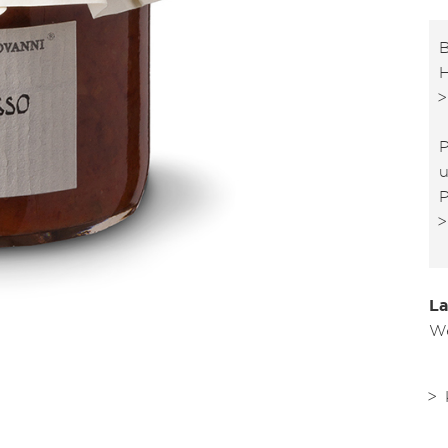
B
H
P
u
P
La
We