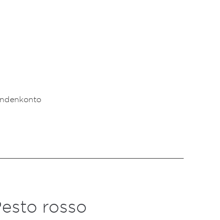
undenkonto
esto rosso