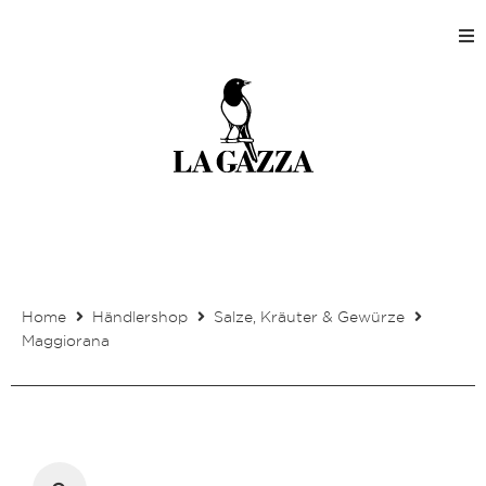
Home
Shops
Produktion
Unternehmen
Home
Händlershop
Salze, Kräuter & Gewürze
Kontakt
Maggiorana
Mein Kundenkonto