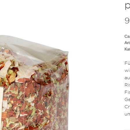
9
Ca
Ar
Ka
Fü
wi
au
Ri
Fi
Ge
Cr
um