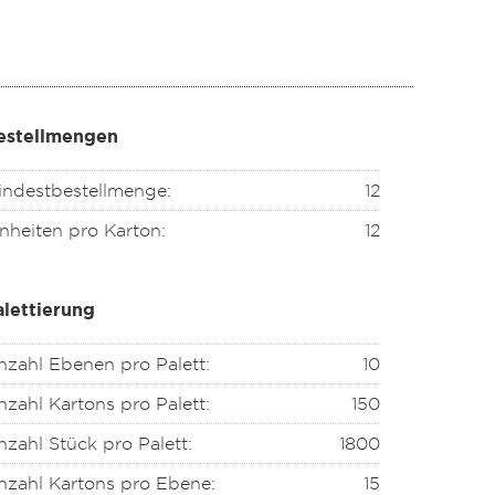
estellmengen
indestbestellmenge:
12
nheiten pro Karton:
12
alettierung
nzahl Ebenen pro Palett:
10
zahl Kartons pro Palett:
150
zahl Stück pro Palett:
1800
nzahl Kartons pro Ebene:
15