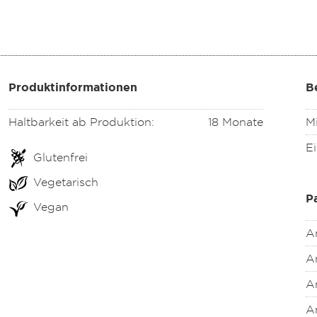
Produktinformationen
B
Haltbarkeit ab Produktion:
18 Monate
M
Ei
Glutenfrei
Vegetarisch
P
Vegan
A
An
An
A