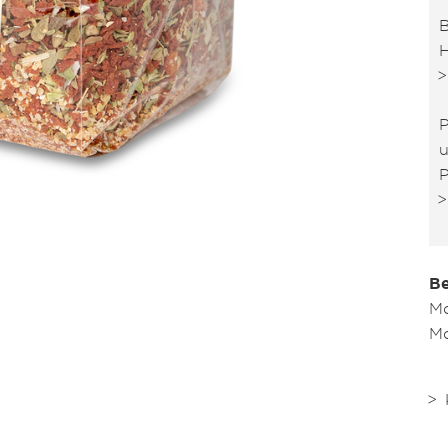
B
H
P
u
P
Be
Mo
Mo