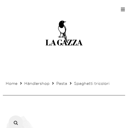
Home
Shops
Produktion
Unternehmen
Home
Händlershop
Pasta
Spaghetti tricolori
Kontakt
Mein Kundenkonto