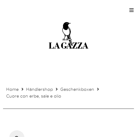
Home
Shops
Produktion
Unternehmen
Home
Händlershop
Geschenkboxen
Kontakt
Cuore con erbe, sale e olio
Mein Kundenkonto