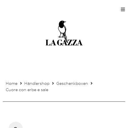
Home
Shops
Produktion
Unternehmen
Home
Händlershop
Geschenkboxen
Kontakt
Cuore con erbe e sale
Mein Kundenkonto