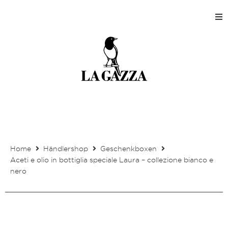
Home
Shops
Produktion
Unternehmen
Home
Händlershop
Geschenkboxen
Kontakt
Aceti e olio in bottiglia speciale Laura – collezione bianco e
nero
Mein Kundenkonto