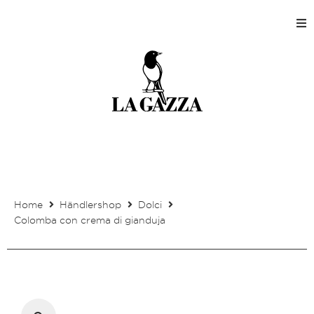
Home
Shops
Produktion
Unternehmen
Home
Händlershop
Dolci
Kontakt
Colomba con crema di gianduja
Mein Kundenkonto