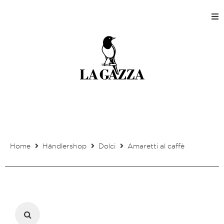
Home
Shops
Produktion
Unternehmen
Home
Händlershop
Dolci
Amaretti al caffè
Kontakt
Mein Kundenkonto