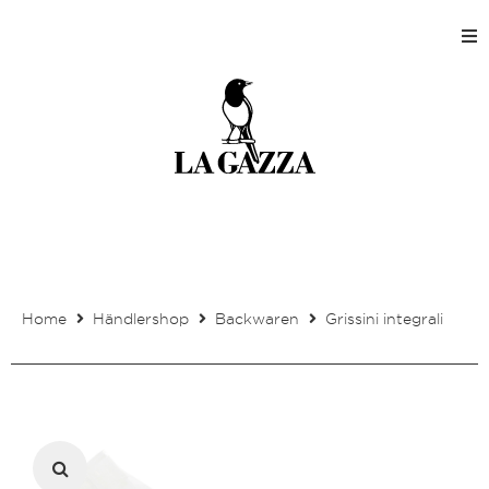
Home
Shops
Produktion
Unternehmen
Home
Händlershop
Backwaren
Grissini integrali
Kontakt
Mein Kundenkonto