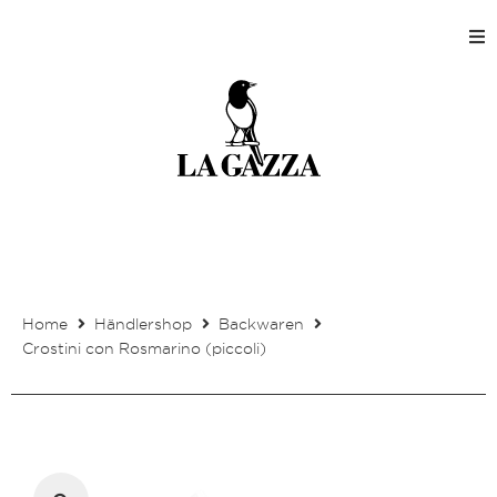
Home
Shops
Produktion
Unternehmen
Home
Händlershop
Backwaren
Kontakt
Crostini con Rosmarino (piccoli)
Mein Kundenkonto