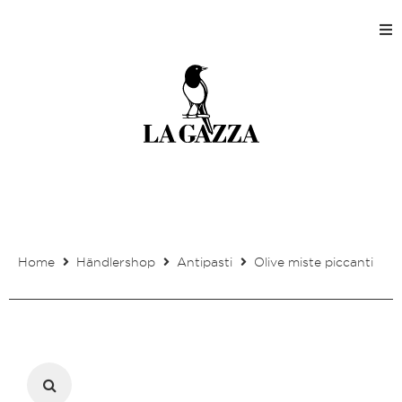
Home
Shops
Produktion
Unternehmen
Home
Händlershop
Antipasti
Olive miste piccanti
Kontakt
Mein Kundenkonto