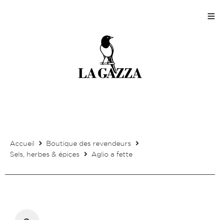
Accueil
Magasins
Production
Entreprise
Accueil
Boutique des revendeurs
Contact
Sels, herbes & épices
Aglio a fette
Mon compte client