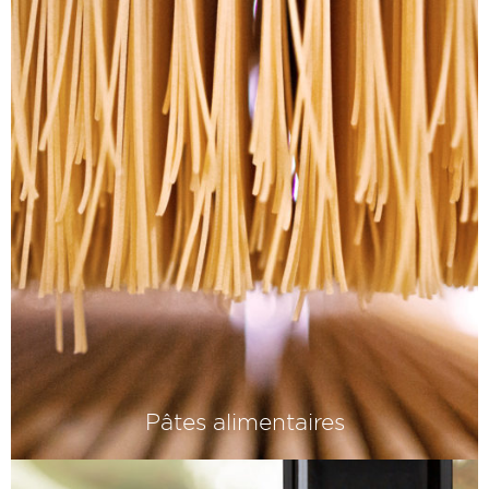
mûres et un temps de cuisson long -
car beaucoup de goût repose parfois
sur beaucoup de patience.
Pâtes alimentaires
Nous ne participons pas à la guerre de
religion sur la meilleure pasta secca.