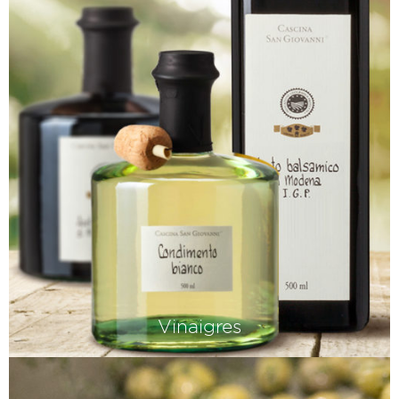
C'est pourquoi nous proposons les
deux : des pâtes all'uovo et des pâtes
dura fabriquées avec la meilleure
semoule de blé dur.
Vinaigres
Nombreux sont ceux qui aiment l'aceto
balsamico. Mais il vaut également la
peine de redécouvrir la culture du