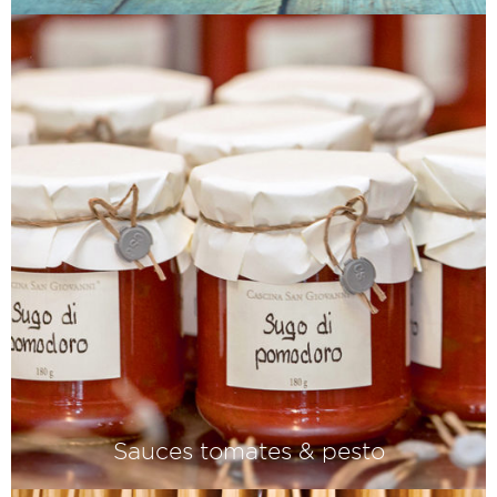
Des huiles d'olive spécialement
sélectionnées, que nous achetons
exclusivement auprès de producteurs
que nous connaissons
personnellement.
Sauces tomates & pesto
Le secret d'un bon sugo ? Des tomates