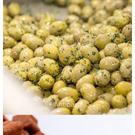
vinaigre de vin classique. Surtout s'il a
été fermenté à partir d'un vin italien
sélectionné - comme...
Antipasti
Cueillies, coupées et farcies à la main
chez nous, elles sont absolument
fraîches et parfaitement mûres. On le
sent, c'est garanti.