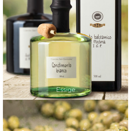
Essige
Viele lieben Aceto balsamico. Aber es
lohnt sich auch, die Kultur des
klassischen Weinessigs wieder zu
entdecken. Vor allem, wenn er aus
einem ausgewählten italienischen Wein
gegärt wurde – wie...