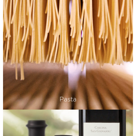
Pasta
Am Glaubenskrieg um die beste pasta
secca beteiligen wir uns nicht. Deshalb
bieten wir beides an: pasta all'uovo
und pasta dura aus bestem
Hartweizengries.