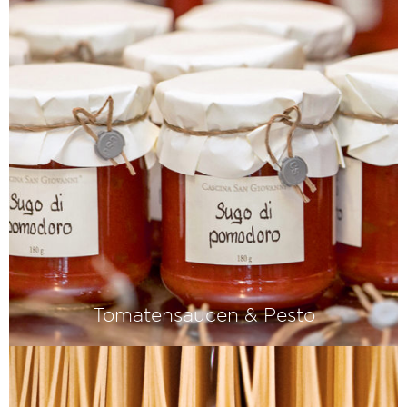
Tomatensaucen & Pesto
Das Geheimnis eines guten Sugo?
Reife Tomaten und eine lange Kochzeit
– denn viel Geschmack basiert
manchmal auf viel Geduld.