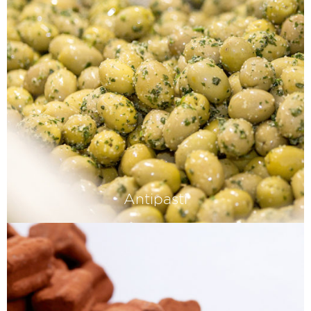
Antipasti
Bei uns von Hand gepflückt,
geschnitten und gefüllt – und absolut
frisch und voll ausgereift. Das
schmeckt man, garantiert.