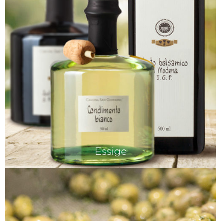
Essige
Viele lieben Aceto balsamico. Aber es
lohnt sich auch, die Kultur des
klassischen Weinessigs wieder zu
entdecken. Vor allem, wenn er aus
einem ausgewählten italienischen Wein
gegärt wurde – wie...