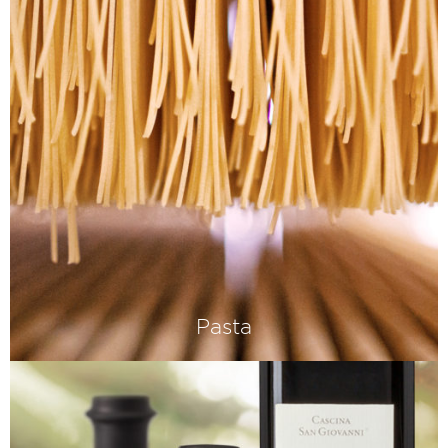
Pasta
Am Glaubenskrieg um die beste pasta
secca beteiligen wir uns nicht. Deshalb
bieten wir beides an: pasta all'uovo
und pasta dura aus bestem
Hartweizengries.