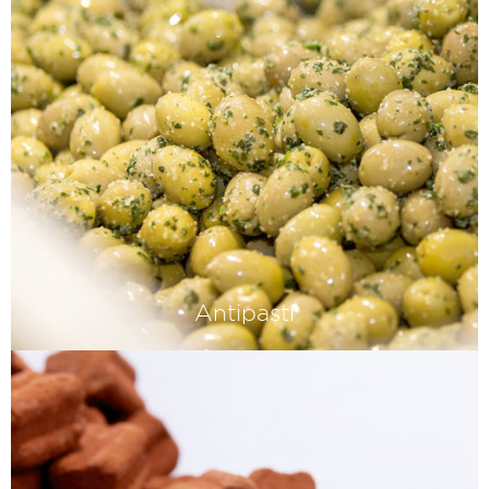
Antipasti
Bei uns von Hand gepflückt,
geschnitten und gefüllt – und absolut
frisch und voll ausgereift. Das
schmeckt man, garantiert.