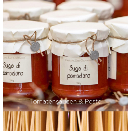
Tomatensaucen & Pesto
Das Geheimnis eines guten Sugo?
Reife Tomaten und eine lange Kochzeit
– denn viel Geschmack basiert
manchmal auf viel Geduld.