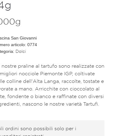
4g
000g
scina San Giovanni
mero articolo: 0774
Dolci
tegoria:
 nostre praline al tartufo sono realizzate con
 migliori nocciole Piemonte IGP, coltivate
lle colline dell'Alta Langa, raccolte, tostate e
vorate a mano. Arricchite con cioccolato al
tte, fondente o bianco e raffinate con diversi
gredienti, nascono le nostre varietà Tartufi.
li ordini sono possibili solo per i
ivenditori registrati.