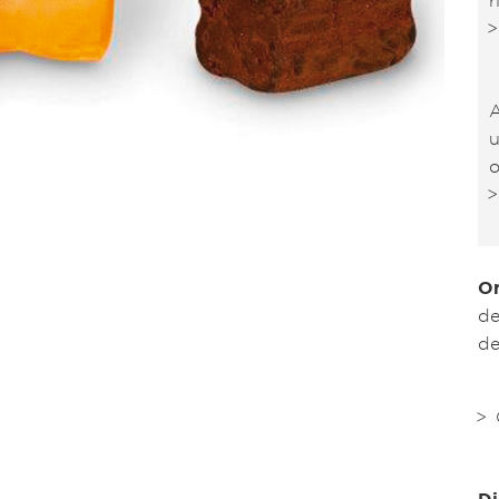
A
u
o
Or
de
de