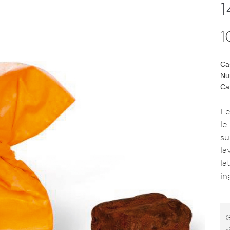
1
1
Ca
Nu
Ca
Le
le
su
la
la
in
G
r