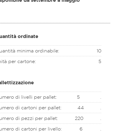
sponibile da settembre a maggio
uantità ordinate
uantità minima ordinabile:
10
ità per cartone:
5
allettizzazione
mero di livelli per pallet:
5
.
mero di cartoni per pallet:
44
.
mero di pezzi per pallet:
220
.
mero di cartoni per livello:
6
.