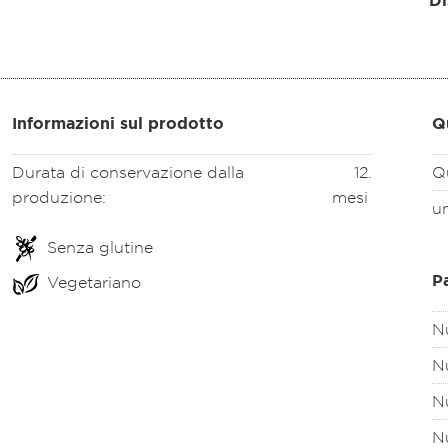
Di
Informazioni sul prodotto
Q
Durata di conservazione dalla
12
.
Q
produzione:
mesi
un
Senza glutine
P
Vegetariano
Nu
Nu
Nu
Nu